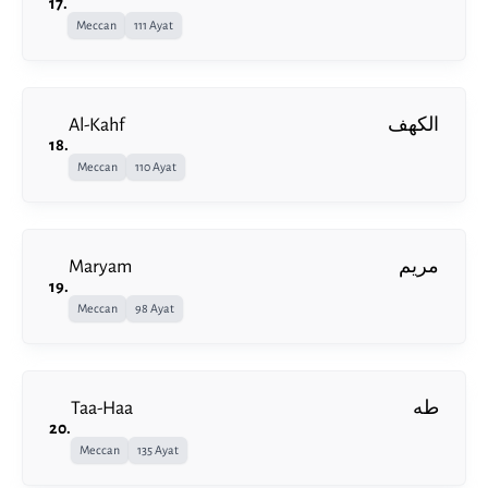
17
.
Meccan
111 Ayat
Al-Kahf
الكهف
18
.
Meccan
110 Ayat
Maryam
مريم
19
.
Meccan
98 Ayat
Taa-Haa
طه
20
.
Meccan
135 Ayat