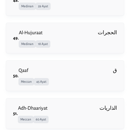
48
.
Medinan
29 Ayat
Al-Hujuraat
الحجرات
49
.
Medinan
18 Ayat
Qaaf
ق
50
.
Meccan
45 Ayat
Adh-Dhaariyat
الذاريات
51
.
Meccan
60 Ayat