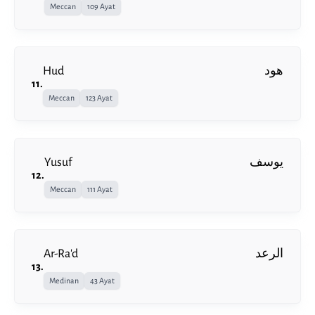
Meccan
109 Ayat
Hud
هود
11
.
Meccan
123 Ayat
Yusuf
يوسف
12
.
Meccan
111 Ayat
Ar-Ra'd
الرعد
13
.
Medinan
43 Ayat